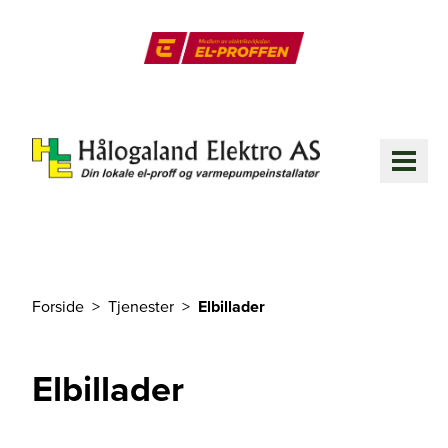
Til hovedinnhold
El-Proffen
ME
Forside
Tjenester
Elbillader
Du er her
Elbillader