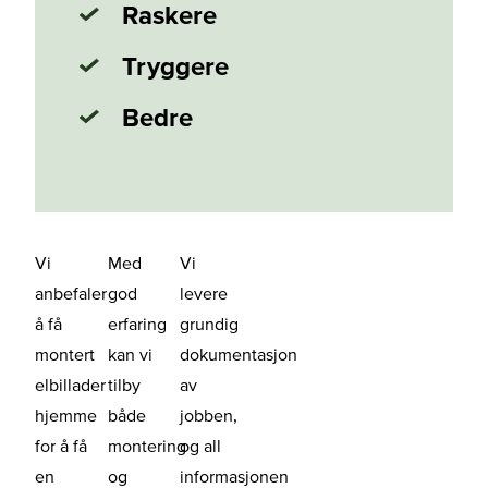
Raskere
Tryggere
Bedre
Vi
Med
Vi
anbefaler
god
levere
å få
erfaring
grundig
montert
kan vi
dokumentasjon
elbillader
tilby
av
hjemme
både
jobben,
for å få
montering
og all
en
og
informasjonen