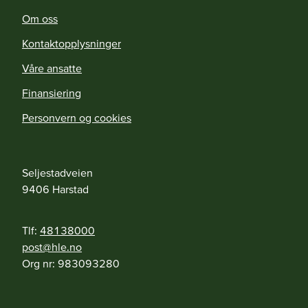
Om oss
Kontaktopplysninger
Våre ansatte
Finansiering
Personvern og cookies
Seljestadveien
9406
Harstad
Tlf:
48138000
on.elh@tsop
Org nr:
983093280