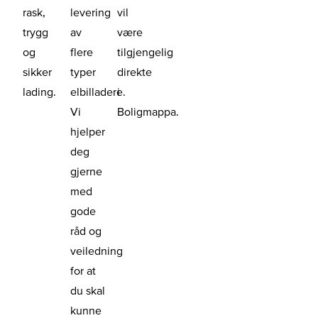
rask,
levering
vil
trygg
av
være
og
flere
tilgjengelig
sikker
typer
direkte
lading.
elbilladere.
i
Vi
Boligmappa.
hjelper
deg
gjerne
med
gode
råd og
veiledning
for at
du skal
kunne