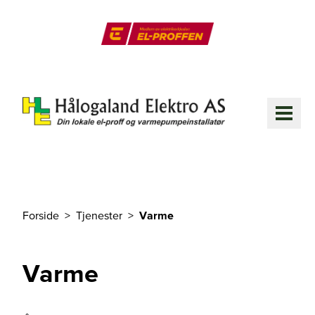
Til hovedinnhold
El-Proffen
ME
Forside
Tjenester
Varme
Du er her
Varme