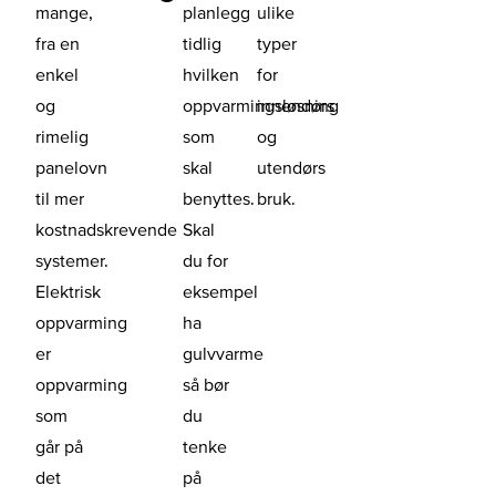
mange,
planlegg
ulike
fra en
tidlig
typer
enkel
hvilken
for
og
oppvarmingsløsning
innendørs
rimelig
som
og
panelovn
skal
utendørs
til mer
benyttes.
bruk.
kostnadskrevende
Skal
systemer.
du for
Elektrisk
eksempel
oppvarming
ha
er
gulvvarme
oppvarming
så bør
som
du
går på
tenke
det
på