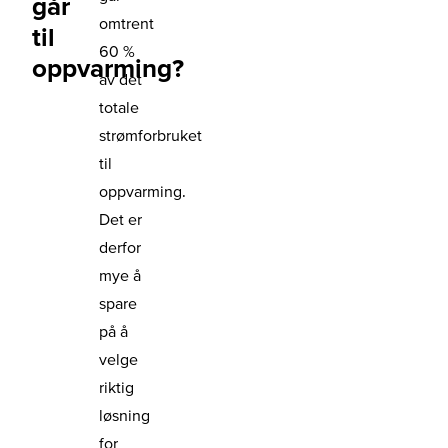
går
omtrent
til
60 %
oppvarming?
av det
totale
strømforbruket
til
oppvarming.
Det er
derfor
mye å
spare
på å
velge
riktig
løsning
for