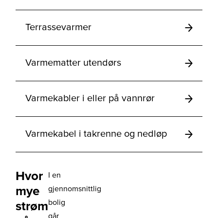
Terrassevarmer
Varmematter utendørs
Varmekabler i eller på vannrør
Varmekabel i takrenne og nedløp
Hvor
I en
mye
gjennomsnittlig
bolig
strøm
går