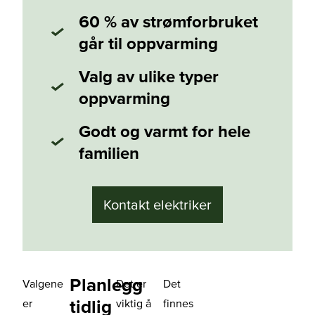
60 % av strømforbruket
går til oppvarming
Valg av ulike typer
oppvarming
Godt og varmt for hele
familien
Kontakt elektriker
Planlegg
Valgene
Det er
Det
tidlig
er
viktig å
finnes