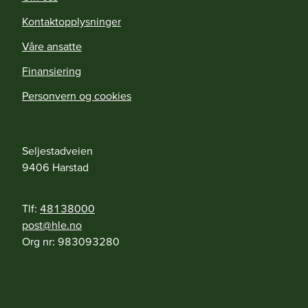
Kontaktopplysninger
Våre ansatte
Finansiering
Personvern og cookies
Seljestadveien
9406
Harstad
Tlf:
48138000
on.elh@tsop
Org nr:
983093280